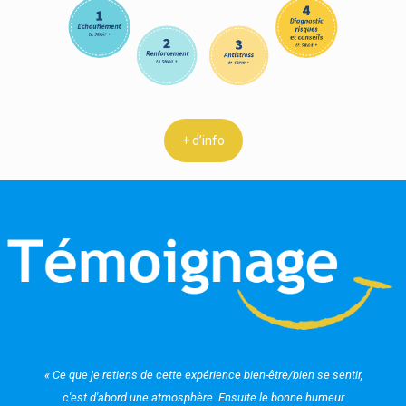
+ d’info
« Ce que je retiens de cette expérience bien-être/bien se sentir,
c'est d'abord une atmosphère. Ensuite le bonne humeur