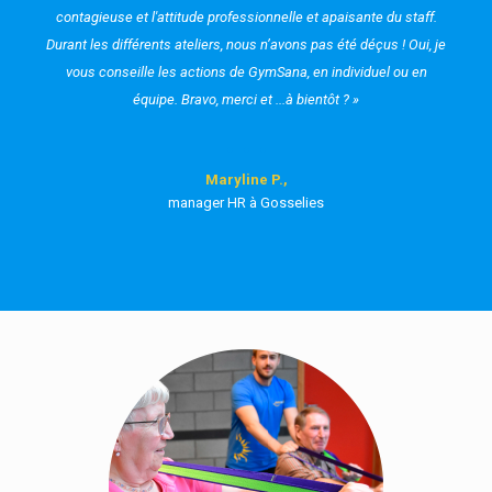
contagieuse et l'attitude professionnelle et apaisante du staff.
Durant les différents ateliers, nous n’avons pas été déçus ! Oui, je
vous conseille les actions de GymSana, en individuel ou en
équipe. Bravo, merci et ...à bientôt ? »
Maryline P.,
manager HR à Gosselies