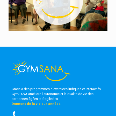
Grâce à des programmes d’exercices ludiques et interactifs,
GymSANA
améliore l’autonomie et la qualité de vie des
personnes âgées et fragilisées.
Donnons de la vie aux années.
Nous contacter