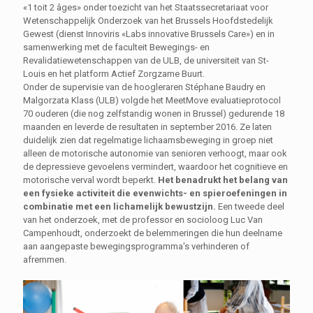
«1 toit 2 âges» onder toezicht van het Staatssecretariaat voor
Wetenschappelijk Onderzoek van het Brussels Hoofdstedelijk
Gewest (dienst Innoviris «Labs innovative Brussels Care») en in
samenwerking met de faculteit Bewegings- en
Revalidatiewetenschappen van de ULB, de universiteit van St-
Louis en het platform Actief Zorgzame Buurt.
Onder de supervisie van de hoogleraren Stéphane Baudry en
Malgorzata Klass (ULB) volgde het MeetMove evaluatieprotocol
70 ouderen (die nog zelfstandig wonen in Brussel) gedurende 18
maanden en leverde de resultaten in september 2016. Ze laten
duidelijk zien dat regelmatige lichaamsbeweging in groep niet
alleen de motorische autonomie van senioren verhoogt, maar ook
de depressieve gevoelens vermindert, waardoor het cognitieve en
motorische verval wordt beperkt.
Het benadrukt het belang van
een fysieke activiteit die evenwichts- en spieroefeningen in
combinatie met een lichamelijk bewustzijn.
Een tweede deel
van het onderzoek, met de professor en socioloog Luc Van
Campenhoudt, onderzoekt de belemmeringen die hun deelname
aan aangepaste bewegingsprogramma's verhinderen of
afremmen.