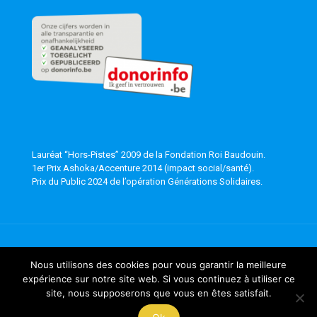
Lauréat “Hors-Pistes” 2009 de la Fondation Roi Baudouin.
1er Prix Ashoka/Accenture 2014 (impact social/santé).
Prix du Public 2024 de l’opération Générations Solidaires.
Mentions légales
-
Utilisation du Web
- © 2018 - 2026
Nous utilisons des cookies pour vous garantir la meilleure
GymSANA. Tout droit réservé. Réalisé par
ComVisu
avec
expérience sur notre site web. Si vous continuez à utiliser ce
Muffin group
site, nous supposerons que vous en êtes satisfait.