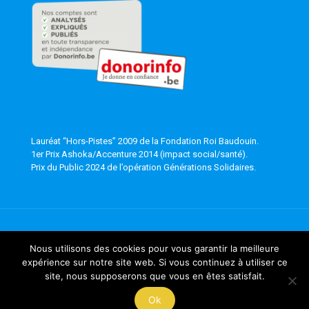
Lauréat “Hors-Pistes” 2009 de la Fondation Roi Baudouin.
1er Prix Ashoka/Accenture 2014 (impact social/santé).
Prix du Public 2024 de l’opération Générations Solidaires.
Mentions légales
-
Utilisation du Web
- © 2018 - 2026
Nous utilisons des cookies pour vous garantir la meilleure
GymSANA. Tout droit réservé. Réalisé par
ComVisu
avec
expérience sur notre site web. Si vous continuez à utiliser ce
Muffin group
site, nous supposerons que vous en êtes satisfait.
Ok