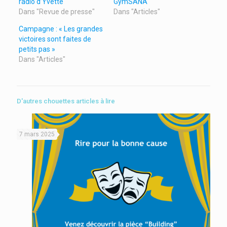
radio d’Yvette
GymSANA
Dans "Revue de presse"
Dans "Articles"
Campagne : « Les grandes
victoires sont faites de
petits pas »
Dans "Articles"
D'autres chouettes articles à lire
7 mars 2025