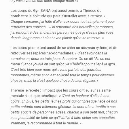
J’y vais avec un sac dans chaque main ! »
Les cours de GymSANA ont aussi permis à Thérèse de
combattre la solitude qui peut s’installer avec la retraite.
«
Chaque semaine, j’ai hâte d’aller aux cours tout simplement pour
retrouver des copines… J’ai rencontré des nouvelles personnes,
j’ai rencontré des anciennes personnes que je n’avais plus vues
depuis longtemps et c’est avec plaisir qu’on se retrouve. »
Les cours permettent aussi de se créer un nouveau rythme, et de
retrouver ses repères hebdomadaires.
« C’est avoir dans la
semaine un, deux ou trois jours de repère. On se dit “Ah on est
mardi !”, et ce jour-là on sait qu’on va s’habiller pour aller à la gym.
C’est très bien pour nous qui avons parfois des journées
monotones, même si on est sollicité tout le temps pour diverses
choses, mais là c’est quelque chose de bien régulier. »
Thérèse le répète : l’impact que les cours ont eu sur sa santé
mentale n’est que bénéfique.
« C’est un bonheur d’aller à ces
cours. En plus, les petits jeunes profs qui ont presque l’âge de nos
petits enfants sont tellement géniaux. Ils sont très attentifs à nos
petits soucis de personnes âgées, chacun a son petit mot, chacun
a sa possibilité de faire ce qu’il arrive à faire selon ses capacités.
Vraiment, je recommande à tout le monde. »